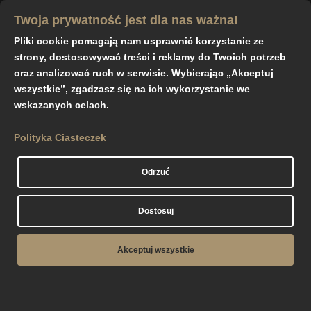
Twoja prywatność jest dla nas ważna!
Pliki cookie pomagają nam usprawnić korzystanie ze
strony, dostosowywać treści i reklamy do Twoich potrzeb
oraz analizować ruch w serwisie. Wybierając „Akceptuj
wszystkie”, zgadzasz się na ich wykorzystanie we
wskazanych celach.
PIWNICA GROBOWA RZESZÓW
Polityka Ciasteczek
Piwnice
Odrzuć
grobowe
Dostosuj
Akceptuj wszystkie
Wykonujemy
piwnice grobowe
oraz
komory
,
dokładnie dostosowane do potrzeb oraz wytycznych
klienta. Nasze komory grobowe mogą być
jedno-
lub