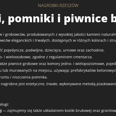
NAGROBKI RZESZÓW
, pomniki i piwnice
 i grobowców, produkowanych z wysokiej jakości kamieni naturaln
owców eleganckich i trwałych, dostępnych w różnych kolorach i str
ć pojedyncze, podwójne, dziecięce, urnowe oraz zachodnie.
- i wieloosobowe, zgodne z regulaminem cmentarza.
kże piwnice grobowe oraz komory jedno- i wielopoziomowe, pojed
u lub murowanych na miejscu, używając prefabrykatów betonowych
runtu i niszczenia pomnika.
 nagrobne jest estetyczne, trwałe, wykonywane metodą piaskowani
ługi:
j
— zajmujemy się także układaniem kostki brukowej oraz granitow