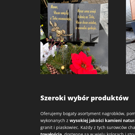
Szeroki wybór produktów
Oferujemy bogaty asortyment nagrobków, pom
wykonanych z
wysokiej jakości kamieni natu
granit i piaskowiec. Każdy z tych surowców ch
trwałością
, dostępne są w wielu kolorach i st