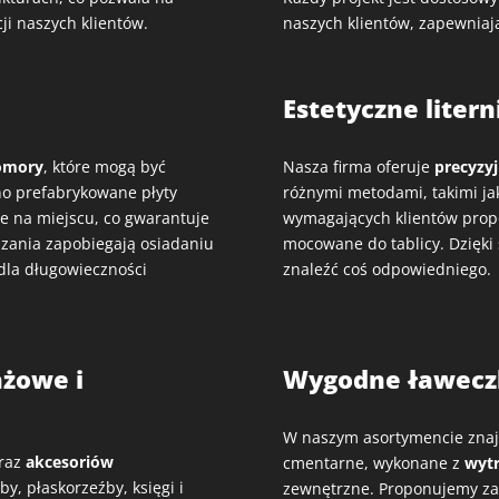
ji naszych klientów.
naszych klientów, zapewnia
Estetyczne liter
omory
, które mogą być
Nasza firma oferuje
precyzy
o prefabrykowane płyty
różnymi metodami, takimi j
 na miejscu, co gwarantuje
wymagających klientów propon
ązania zapobiegają osiadaniu
mocowane do tablicy. Dzięki
 dla długowieczności
znaleźć coś odpowiedniego.
żowe i
Wygodne ławecz
W naszym asortymencie znajd
raz
akcesoriów
cmentarne, wykonane z
wytr
by, płaskorzeźby, księgi i
zewnętrzne. Proponujemy zaró