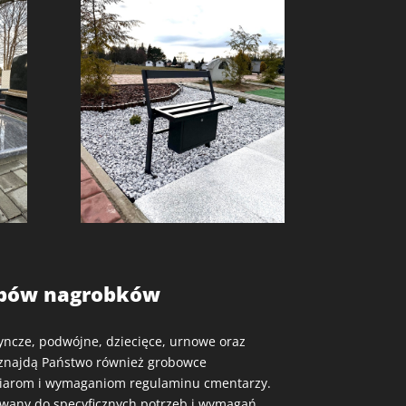
ypów nagrobków
ncze, podwójne, dziecięce, urnowe oraz
 znajdą Państwo również grobowce
iarom i wymaganiom regulaminu cmentarzy.
ywany do specyficznych potrzeb i wymagań