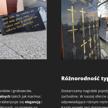
Różnorodność t
ników i grobowców,
Dostarczamy nagrobki pojedy
ralnych
takich jak marmur,
zachodnie. W naszej ofercie
arakteryzuje się
elegancją
i
odpowiadające różnym rozm
rukturach, co pozwala na
Każdy projekt jest dostosow