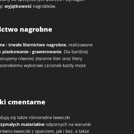
jąc
wyjątkowość
nagrobków.
nictwo nagrobne
jne
i
trwałe liternictwo nagrobne
, realizowane
ak
piaskowanie
i
grawerowanie
. Dla bardziej
ujemy również złocenie liter oraz litery
 szerokiemu wyborowi czcionek każdy może
ki cmentarne
ują się także różnorodne ławeczki
zymałych materiałów
odpornych na warunki
wno ławeczki z oparciem, jak i bez, a także