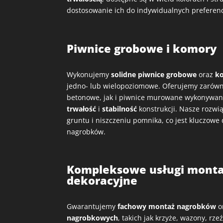
dostosowanie ich do indywidualnych preferenc
Piwnice grobowe i komory
Wykonujemy
solidne piwnice grobowe
oraz
k
jedno- lub wielopoziomowe. Oferujemy zarówn
betonowe, jak i piwnice murowane wykonywane
trwałość
i
stabilność
konstrukcji. Nasze rozwi
gruntu i niszczeniu pomnika, co jest kluczowe
nagrobków.
Kompleksowe usługi monta
dekoracyjne
Gwarantujemy
fachowy montaż nagrobków
o
nagrobkowych
, takich jak krzyże, wazony, rzeź