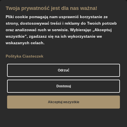
Twoja prywatność jest dla nas ważna!
Pliki cookie pomagają nam usprawnić korzystanie ze
strony, dostosowywać treści i reklamy do Twoich potrzeb
oraz analizować ruch w serwisie. Wybierając „Akceptuj
wszystkie”, zgadzasz się na ich wykorzystanie we
wskazanych celach.
Polityka prywatności
Polityka Ciasteczek
1. Informacje ogólne
Odrzuć
Niniejsza polityka dotyczy Serwisu www,
funkcjonującego pod adresem url:
GRANITT SPÓŁKA
Dostosuj
Z OGRANICZONĄ ODPOWIEDZIALNOŚCIĄ
Operatorem serwisu oraz Administratorem danych
Akceptuj wszystkie
osobowych jest: GRZEGORZ UL. Sienkiewicza 10/61,
35-216 RZESZÓW
Adres kontaktowy poczty elektronicznej operatora: